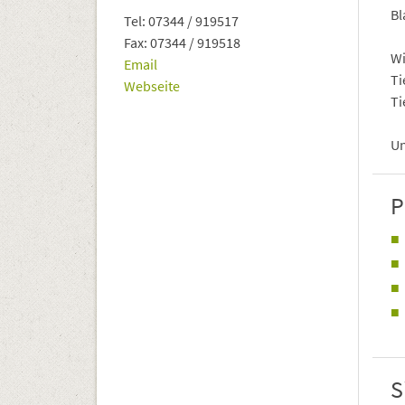
Bl
Tel: 07344 / 919517
Fax: 07344 / 919518
Wi
Email
Ti
Webseite
Ti
Un
P
S