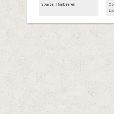
Spargel, Himbeeren
Obs
Er