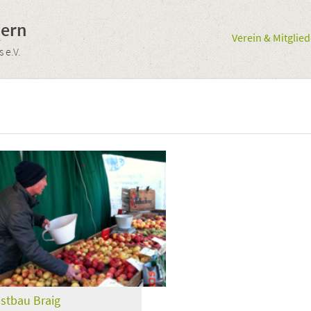
uern
Verein & Mitglied
 e.V.
stbau Braig